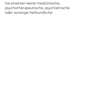
Sie ersetzen keine medizinische,
psychotherapeutische, psychiatrische
oder sonstige heilkundliche
Behandlung.
Ich stelle keine Diagnosen und gebe
keine Heilversprechen. Für bestimmte
Ergebnisse, Heilungen oder
Veränderungen kann keine Garantie
übernommen werden.
Weiter