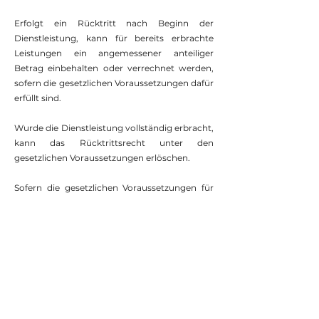
Erfolgt ein Rücktritt nach Beginn der
Dienstleistung, kann für bereits erbrachte
Leistungen ein angemessener anteiliger
Betrag einbehalten oder verrechnet werden,
sofern die gesetzlichen Voraussetzungen dafür
erfüllt sind.
Wurde die Dienstleistung vollständig erbracht,
kann das Rücktrittsrecht unter den
gesetzlichen Voraussetzungen erlöschen.
Sofern die gesetzlichen Voraussetzungen für
den Entfall des Rücktrittsrechts oder für eine
anteilige Verrechnung nicht vollständig erfüllt
sind, bleiben die gesetzlichen Rechte der
Verbraucher:innen unberührt.
7. Haftung
(1) Die angebotenen Inhalte dienen
ausschließlich der persönlichen