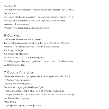
Digistore24
Für den Verkauf digitaler Produkte nutze ich Digistore24 GmbH,
Deutschland.
Bei einer Bestellung werden personenbezogene Daten (z. B.
Name, Zahlungsdaten) direkt von Digistore24 verarbeitet.
Weitere Informationen:
https://www.digistore24.com/datenschutz⁠
6. Cookies
Meine Website verwendet Cookies.
Technisch notwendige Cookies → für den Betrieb der Website
Analyse-/Marketing-Cookies → nur mit Einwilligung
Rechtsgrundlagen:
Art. 6 Abs. 1 lit. f DSGVO
Art. 6 Abs. 1 lit. a DSGVO (Einwilligung)
Einwilligungen können jederzeit über das Cookie-Banner
widerrufen werden.
7. Google Analytics
Diese Website nutzt Google Analytics (Google Ireland Limited).
IP-Anonymisierung aktiv
Cookies werden eingesetzt
Datenübertragung in die USA möglich
Rechtsgrundlage: Art. 6 Abs. 1 lit. a DSGVO (Einwilligung)
Google verwendet Standardvertragsklauseln zur Absicherung
der Datenübertragung.
Mehr Infos:
https://policies.google.com/privacy