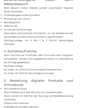
Websitebesuch
Beim Besuch meiner Website werden automatisch folgende
Daten verarbeitet:
IP-Adresse (gekürzt/anonymisiert)
Browsertyp und -version
Betriebssystem
Referrer-URL
Uhrzeit der Serveranfrage
Diese Daten sind technisch erforderlich, um die Website korrekt
darzustellen und die Systemsicherheit zu gewährleisten.
Rechtsgrundlage: Art. 6 Abs. 1 lit. f DSGVO (berechtigtes
Interesse)
4. Kontaktaufnahme
Wenn Sie mich per E-Mail oder über Formulare oder Instagram
kontaktieren, werden Ihre angegebenen Daten zur Bearbeitung
der Anfrage gespeichert.
Rechtsgrundlage:
Art. 6 Abs. 1 lit. b DSGVO (vorvertragliche Maßnahmen)
Art. 6 Abs. 1 lit. f DSGVO (berechtigtes Interesse)
5. Bestellung digitaler Produkte und
Onlinekurse
Wix (Website & Shop)
Meine Website wird über Wix.com Ltd., Israel betrieben.
Daten werden im Rahmen der Nutzung und Bestellabwicklung
verarbeitet.
Weitere Informationen:
https://de.wix.com/about/privacy⁠