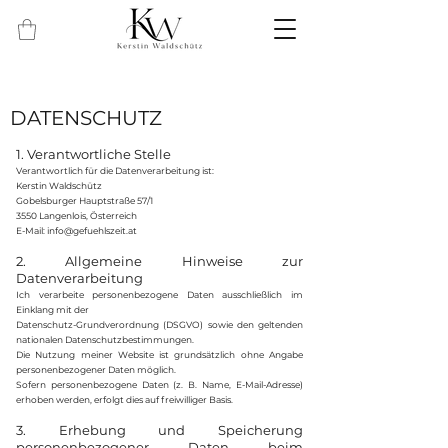
DATENSCHUTZ
1. Verantwortliche Stelle
Verantwortlich für die Datenverarbeitung ist:
Kerstin Waldschütz
Gobelsburger Hauptstraße 57/1
3550 Langenlois, Österreich
E-Mail: info@gefuehlszeit.at
2. Allgemeine Hinweise zur
Datenverarbeitung
Ich verarbeite personenbezogene Daten ausschließlich im
Einklang mit der
Datenschutz-Grundverordnung (DSGVO) sowie den geltenden
nationalen Datenschutzbestimmungen.
Die Nutzung meiner Website ist grundsätzlich ohne Angabe
personenbezogener Daten möglich.
Sofern personenbezogene Daten (z. B. Name, E-Mail-Adresse)
erhoben werden, erfolgt dies auf freiwilliger Basis.
3. Erhebung und Speicherung
personenbezogener Daten beim