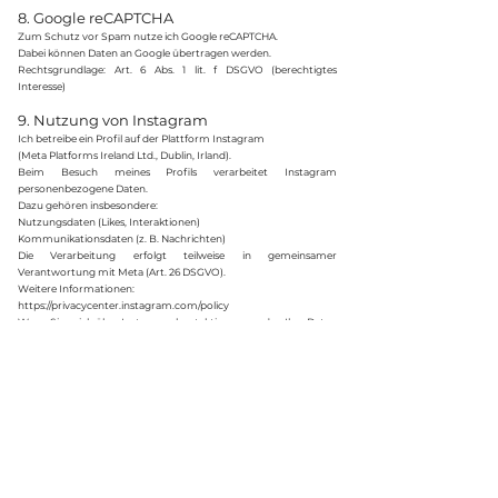
8. Google reCAPTCHA
Zum Schutz vor Spam nutze ich Google reCAPTCHA.
Dabei können Daten an Google übertragen werden.
Rechtsgrundlage: Art. 6 Abs. 1 lit. f DSGVO (berechtigtes
Interesse)
9. Nutzung von Instagram
Ich betreibe ein Profil auf der Plattform Instagram
(Meta Platforms Ireland Ltd., Dublin, Irland).
Beim Besuch meines Profils verarbeitet Instagram
personenbezogene Daten.
Dazu gehören insbesondere:
Nutzungsdaten (Likes, Interaktionen)
Kommunikationsdaten (z. B. Nachrichten)
Die Verarbeitung erfolgt teilweise in gemeinsamer
Verantwortung mit Meta (Art. 26 DSGVO).
Weitere Informationen:
https://privacycenter.instagram.com/policy⁠
Wenn Sie mich über Instagram kontaktieren, werden Ihre Daten
zur Bearbeitung Ihrer Anfrage verarbeitet.
10. Datenübermittlung in Drittländer
Eine Übermittlung personenbezogener Daten in die USA kann
nicht ausgeschlossen werden (z. B. bei Google oder Meta).
Die Absicherung erfolgt über Standardvertragsklauseln gemäß
Art. 46 DSGVO.
11. Speicherdauer
Personenbezogene Daten werden nur so lange gespeichert, wie