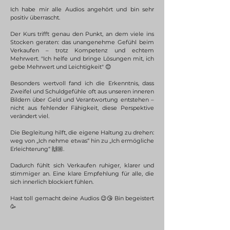
Ich habe mir alle Audios angehört und bin sehr
positiv überrascht.
Der Kurs trifft genau den Punkt, an dem viele ins
Stocken geraten: das unangenehme Gefühl beim
Verkaufen – trotz Kompetenz und echtem
Mehrwert. "Ich helfe und bringe Lösungen mit, ich
gebe Mehrwert und Leichtigkeit" 😊
Besonders wertvoll fand ich die Erkenntnis, dass
Zweifel und Schuldgefühle oft aus unseren inneren
Bildern über Geld und Verantwortung entstehen –
nicht aus fehlender Fähigkeit, diese Perspektive
verändert viel.
Die Begleitung hilft, die eigene Haltung zu drehen:
weg von „Ich nehme etwas“ hin zu „Ich ermögliche
Erleichterung“ 🙌🏼.
Dadurch fühlt sich Verkaufen ruhiger, klarer und
stimmiger an. Eine klare Empfehlung für alle, die
sich innerlich blockiert fühlen.
Hast toll gemacht deine Audios 😉😘 Bin begeistert
🥳