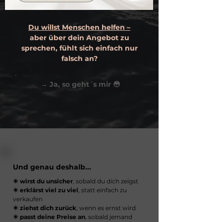
Du willst Menschen helfen –
aber über dein Angebot zu
sprechen, fühlt sich einfach nur
falsch an?
→ Ja, so geht´s mir 😳
Und genau deshalb...
✴️ wirst du unsicher
, sobald du dich zeigst
✴️ erklärst viel zu viel
, statt einfach zu
verkaufen
✴️ ziehst dich zurück
, wenn es ernst wird
✴️ passt deine Preise an
, sobald jemand