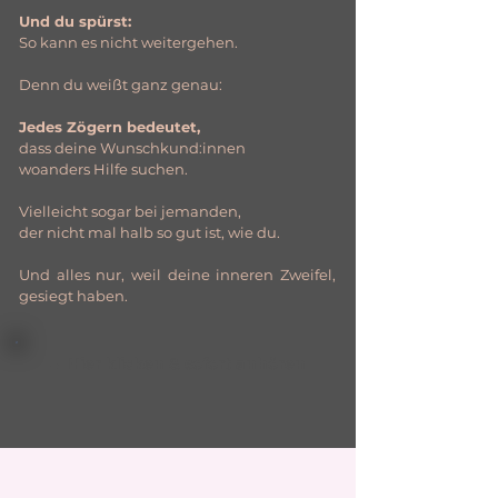
Und du spürst:
So kann es nicht weitergehen.
Denn du weißt ganz genau:
Jedes Zögern bedeutet,
dass deine Wunschkund:innen
woanders Hilfe suchen.
Vielleicht sogar bei jemanden,
der nicht mal halb so gut ist, wie du.
Und alles nur, weil deine inneren Zweifel,
gesiegt haben.
→ Hier klicken & sofort anhören