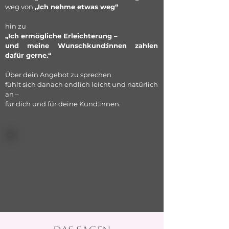
weg von
„Ich nehme etwas weg“
hin zu
„Ich ermögliche Erleichterung –
und meine Wunschkund:innen zahlen
dafür gerne.“
Über dein Angebot zu sprechen
fühlt sich danach endlich leicht und natürlich
an –
für dich und für deine Kund:innen.
→ YES, genau das will ich