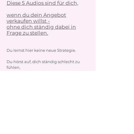
Diese 5 Audios sind für dich,
wenn du dein Angebot
verkaufen willst -
ohne dich ständig dabei in
Frage zu stellen.
Du lernst hier keine neue Strategie.
Du hörst auf, dich ständig schlecht zu
fühlen,
wenn du mit dir und deinem Angebot
rausgehst.
Verkaufen ist nichts weiter als die Brücke
zur Hilfe.
Verstehe, warum dich deine Gedanken
über Geld
und Sichtbarkeit bisher
zurückgehalten haben –
ohne dass es dir bewusst war.