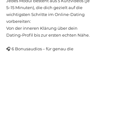
Jedes Modul besteht aus 5 Kurzvideos (je
5–15 Minuten), die dich gezielt auf die
wichtigsten Schritte im Online-Dating
vorbereiten:
Von der inneren Klärung über dein
Dating-Profil bis zur ersten echten Nähe.
🎧 6 Bonusaudios – für genau die
Situationen, in denen du oft unsicher
empfindest:
Wenn Nähe plötzlich Angst macht
Wenn er sich nicht mehr meldet
Wenn du beginnen willst, wirklich deine
Standards zu leben
… und mehr
Diese Audios helfen dir, bei dir zu bleiben,
klar zu fühlen und dranzubleiben – selbst
dann, wenn’s schwerfällt.