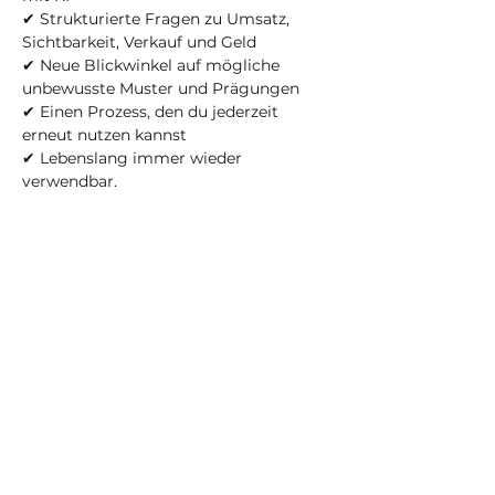
✔ Strukturierte Fragen zu Umsatz,
Sichtbarkeit, Verkauf und Geld
✔ Neue Blickwinkel auf mögliche
unbewusste Muster und Prägungen
✔ Einen Prozess, den du jederzeit
erneut nutzen kannst
✔ Lebenslang immer wieder
verwendbar.
Die KI-Unterstützung, die sichtbar
macht, was dich in deinem Business
aktuell zurückhält.
ENTWICKELT VON KERSTIN
WALDSCHÜTZ
Life Coach, Business-Mentorin und
Gründerin der Schamfrei Akademie.
Seit Jahren begleite ich Menschen
dabei, neue Perspektiven auf ihre Geld-,