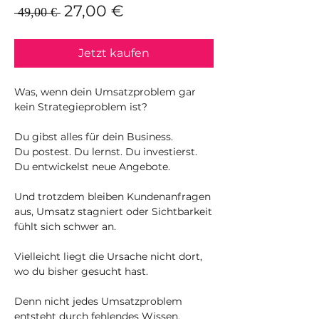
Standardpreis
Sale-
27,00 €
 49,00 € 
Preis
Jetzt kaufen
Was, wenn dein Umsatzproblem gar
kein Strategieproblem ist?
Du gibst alles für dein Business.
Du postest. Du lernst. Du investierst.
Du entwickelst neue Angebote.
Und trotzdem bleiben Kundenanfragen
aus, Umsatz stagniert oder Sichtbarkeit
fühlt sich schwer an.
Vielleicht liegt die Ursache nicht dort,
wo du bisher gesucht hast.
Denn nicht jedes Umsatzproblem
entsteht durch fehlendes Wissen,