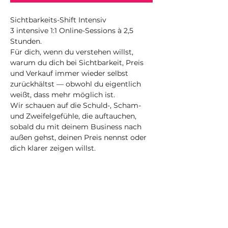
Sichtbarkeits-Shift Intensiv
3 intensive 1:1 Online-Sessions à 2,5
Stunden.
Für dich, wenn du verstehen willst,
warum du dich bei Sichtbarkeit, Preis
und Verkauf immer wieder selbst
zurückhältst — obwohl du eigentlich
weißt, dass mehr möglich ist.
Wir schauen auf die Schuld-, Scham-
und Zweifelgefühle, die auftauchen,
sobald du mit deinem Business nach
außen gehst, deinen Preis nennst oder
dich klarer zeigen willst.
Du erkennst die Muster dahinter — und
beginnst, dein Denken, Fühlen und
Handeln rund um Sichtbarkeit, Preis
und Erfolg neu auszurichten.
Die 3 Termine finden jeweils an einem
Vormittag statt.
Tag und Uhrzeit vereinbaren wir