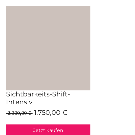
Sichtbarkeits-Shift-
Intensiv
Standardpreis
Sale-
1.750,00 €
 2.300,00 € 
Preis
Jetzt kaufen