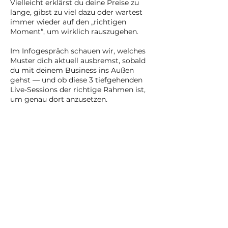
Vielleicht erklärst du deine Preise zu
lange, gibst zu viel dazu oder wartest
immer wieder auf den „richtigen
Moment“, um wirklich rauszugehen.
Im Infogespräch schauen wir, welches
Muster dich aktuell ausbremst, sobald
du mit deinem Business ins Außen
gehst — und ob diese 3 tiefgehenden
Live-Sessions der richtige Rahmen ist,
um genau dort anzusetzen.
Damit du nicht länger herum­eierst,
sondern beginnst, dein Business klarer,
mutiger und selbstverständlicher auf
die Straße zu bringen.
Das Gespräch ist kostenfrei und
unverbindlich.
Ich freue mich auf dich,
Kerstin