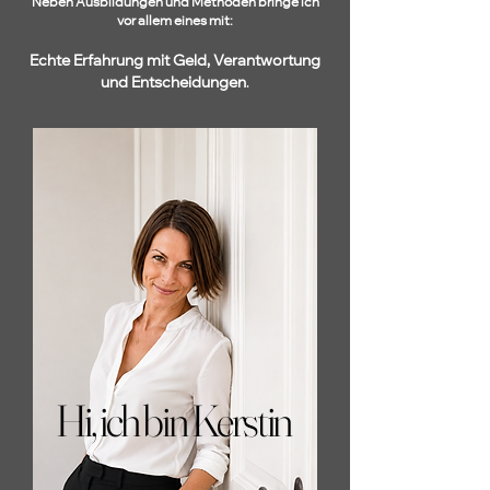
Neben Ausbildungen und Methoden bringe ich
vor allem eines mit:
Echte Erfahrung mit Geld, Verantwortung
und Entscheidungen
.
Hi, ich bin Kerstin
Hi, ich bin Kerstin